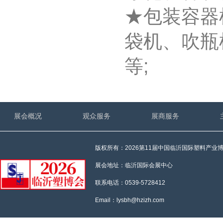
★包装容器
袋机、吹瓶
等;
★塑料制品
材料、生物
展会概况
观众服务
展商服务
包装、注塑
版权所有：2026第11届中国临沂国际塑料产业
医药、服装
展会地址：临沂国际会展中心
联系电话：0539-5728412
Email：lysbh@hzizh.com